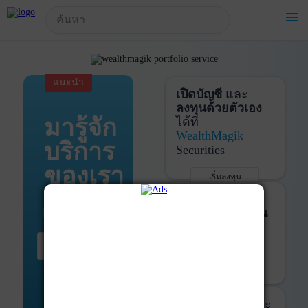
!-- Start Advertise -->
menu
แนะนำ
เปิดบัญชี
และ
ลงทุนด้วยตัวเอง
มารู้จัก
ได้ที่
WealthMagik
บริการ
Securities
ของเรา
เริ่มลงทุน
รายละเอียดเพิ่มเติม
บันทึกพอร์ต
และ
ติดตามการลงทุน
ด้วย
WealthMagik
เริ่มต้น ที่นี่
Services
เริ่มใช้งาน
รายละเอียดเพิ่มเติม
ที่ปรึกษาหุ้นกู้
และ