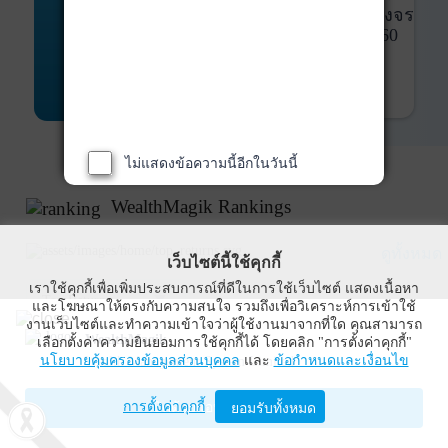
พันธบัตร
ที่ครบวงจร
Bond Advisory
360
รายละเอียดเพิ่มเติม
ไม่แสดงข้อความนี้อีกในวันนี้
WealthMagik Rankings
ดูทั้งหมด
เว็บไซต์นี้ใช้คุกกี้
เราใช้คุกกี้เพื่อเพิ่มประสบการณ์ที่ดีในการใช้เว็บไซต์ แสดงเนื้อหา
Top Returns
และโฆษณาให้ตรงกับความสนใจ รวมถึงเพื่อวิเคราะห์การเข้าใช้
งานเว็บไซต์และทำความเข้าใจว่าผู้ใช้งานมาจากที่ใด คุณสามารถ
WealthMagik
เลือกตั้งค่าความยินยอมการใช้คุกกี้ได้ โดยคลิก "การตั้งค่าคุกกี้"
กองทุนตราสารทุน
นโยบายคุ้มครองข้อมูลส่วนบุคคล
และ
ข้อกำหนดและเงื่อนไข
Wealth Management System Limited
การตั้งค่าคุกกี้
เปิดด้วยแอป WealthMagik
ยอมรับทั้งหมด
ผลตอบแทน 3 ปี
อันดับ
กองทุน
บลจ.