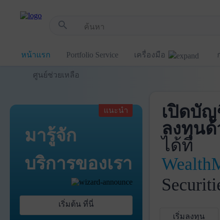
!-- Start Advertise -->
search
หน้าแรก
Portfolio Service
เครื่องมือ
ศูนย์ช่วยเหลือ
เปิดบัญ
แนะนำ
ลงทุนด้
มารู้จัก
ได้ที่
บริการ
ของเรา
Wealth
Securiti
เริ่มต้น ที่นี่
เริ่มลงทุน