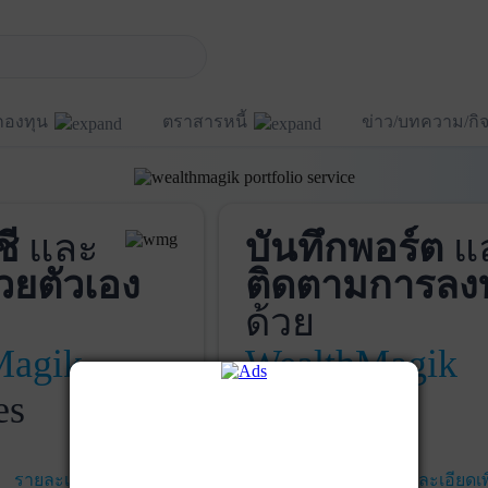
กองทุน
ตราสารหนี้
ข่าว/บทความ/ก
ชี
และ
บันทึกพอร์ต
แ
วยตัวเอง
ติดตามการลง
ด้วย
Magik
WealthMagik
es
Services
รายละเอียดเพิ่มเติม
เริ่มใช้งาน
รายละเอียดเพ