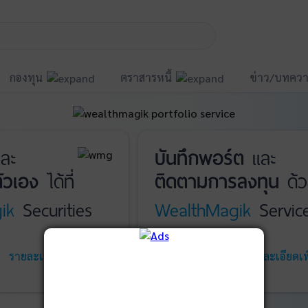
กองทุน
ตราสารหนี้
ข่าว/บทควา
ละ
บันทึกพอร์ต
และ
ัวเอง
ได้ที่
ติดตามการลงทุน
ด้ว
ik
Securities
WealthMagik
Servic
รายละเอียดเพิ่มเติม
เริ่มใช้งาน
รายละเอียดเพิ