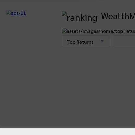
WealthM
Top Returns