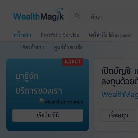
!-- Start Advertise -->
search
หน้าแรก
Portfolio Service
เครื่องมือ
เกี่ยวกับเรา
ศูนย์ช่วยเหลือ
แนะนำ
เปิดบัญชี
แ
มารู้จัก
ลงทุนด้วยต
บริการ
ของเรา
WealthMag
เริ่มต้น ที่นี่
เริ่มลงทุน