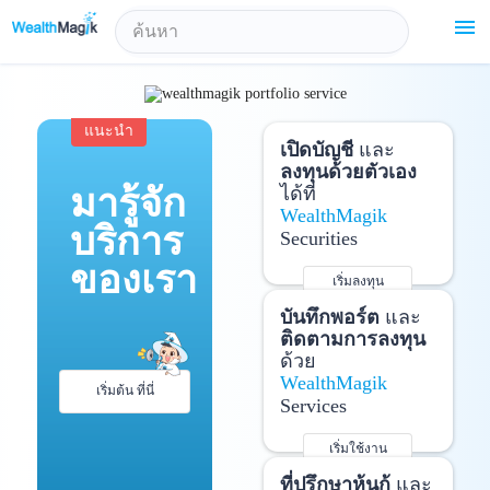
!-- Start Advertise -->
menu
แนะนำ
เปิดบัญชี
และ
ลงทุนด้วยตัวเอง
มารู้จัก
ได้ที่
WealthMagik
บริการ
Securities
ของเรา
เริ่มลงทุน
รายละเอียดเพิ่มเติม
บันทึกพอร์ต
และ
ติดตามการลงทุน
ด้วย
WealthMagik
เริ่มต้น ที่นี่
Services
เริ่มใช้งาน
รายละเอียดเพิ่มเติม
ที่ปรึกษาหุ้นกู้
และ