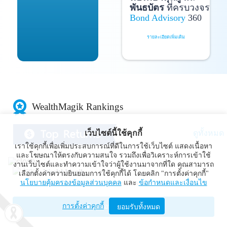
พันธบัตร
ที่ครบวงจร
Bond Advisory
360
รายละเอียดเพิ่มเติม
WealthMagik Rankings
เว็บไซต์นี้ใช้คุกกี้
ดูทั้งหมด
เราใช้คุกกี้เพื่อเพิ่มประสบการณ์ที่ดีในการใช้เว็บไซต์ แสดงเนื้อหา
และโฆษณาให้ตรงกับความสนใจ รวมถึงเพื่อวิเคราะห์การเข้าใช้
Top Returns
งานเว็บไซต์และทำความเข้าใจว่าผู้ใช้งานมาจากที่ใด คุณสามารถ
WealthMagik
เลือกตั้งค่าความยินยอมการใช้คุกกี้ได้ โดยคลิก "การตั้งค่าคุกกี้"
นโยบายคุ้มครองข้อมูลส่วนบุคคล
และ
ข้อกำหนดและเงื่อนไข
Wealth Management System Limited
การตั้งค่าคุกกี้
เปิดด้วยแอป WealthMagik
ยอมรับทั้งหมด