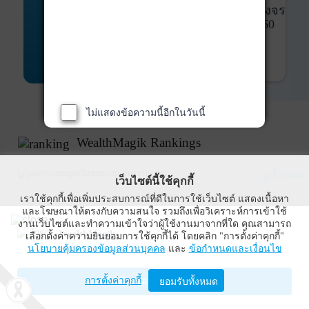
พันธบัตร
ที่ครบวงจร
Bond Advisory
360
รายละเอียดเพิ่มเติม
ไม่แสดงข้อความนี้อีกในวันนี้
WealthMagik Rankings
ดูทั้งหมด
เว็บไซต์นี้ใช้คุกกี้
เราใช้คุกกี้เพื่อเพิ่มประสบการณ์ที่ดีในการใช้เว็บไซต์ แสดงเนื้อหา
Top Returns
และโฆษณาให้ตรงกับความสนใจ รวมถึงเพื่อวิเคราะห์การเข้าใช้
งานเว็บไซต์และทำความเข้าใจว่าผู้ใช้งานมาจากที่ใด คุณสามารถ
WealthMagik
เลือกตั้งค่าความยินยอมการใช้คุกกี้ได้ โดยคลิก "การตั้งค่าคุกกี้"
นโยบายคุ้มครองข้อมูลส่วนบุคคล
และ
ข้อกำหนดและเงื่อนไข
Wealth Management System Limited
การตั้งค่าคุกกี้
เปิดด้วยแอป WealthMagik
ยอมรับทั้งหมด