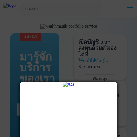
!-- Start Advertise -->
menu
แนะนำ
เปิดบัญชี
และ
ลงทุนด้วยตัวเอง
มารู้จัก
ได้ที่
WealthMagik
บริการ
Securities
ของเรา
เริ่มลงทุน
รายละเอียดเพิ่มเติม
บันทึกพอร์ต
และ
ติดตามการลงทุน
ด้วย
WealthMagik
เริ่มต้น ที่นี่
Services
เริ่มใช้งาน
รายละเอียดเพิ่มเติม
ที่ปรึกษาหุ้นกู้
และ