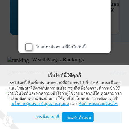
พันธบัตร
ที่ครบวงจร
Bond Advisory
360
รายละเอียดเพิ่มเติม
ไม่แสดงข้อความนี้อีกในวันนี้
WealthMagik Rankings
ดูทั้งหมด
เว็บไซต์นี้ใช้คุกกี้
เราใช้คุกกี้เพื่อเพิ่มประสบการณ์ที่ดีในการใช้เว็บไซต์ แสดงเนื้อหา
Top Returns
และโฆษณาให้ตรงกับความสนใจ รวมถึงเพื่อวิเคราะห์การเข้าใช้
งานเว็บไซต์และทำความเข้าใจว่าผู้ใช้งานมาจากที่ใด คุณสามารถ
WealthMagik
เลือกตั้งค่าความยินยอมการใช้คุกกี้ได้ โดยคลิก "การตั้งค่าคุกกี้"
นโยบายคุ้มครองข้อมูลส่วนบุคคล
และ
ข้อกำหนดและเงื่อนไข
Wealth Management System Limited
การตั้งค่าคุกกี้
เปิดด้วยแอป WealthMagik
ยอมรับทั้งหมด