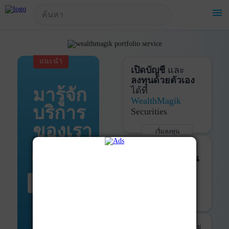
!-- Start Advertise -->
menu
แนะนำ
เปิดบัญชี
และ
ลงทุนด้วยตัวเอง
มารู้จัก
ได้ที่
WealthMagik
บริการ
Securities
ของเรา
เริ่มลงทุน
รายละเอียดเพิ่มเติม
บันทึกพอร์ต
และ
ติดตามการลงทุน
ด้วย
WealthMagik
เริ่มต้น ที่นี่
Services
เริ่มใช้งาน
รายละเอียดเพิ่มเติม
ที่ปรึกษาหุ้นกู้
และ