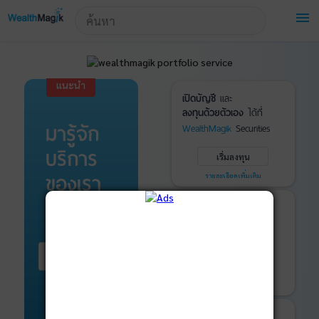
!-- Start Advertise -->
menu
แนะนำ
เปิดบัญชี
และ
ลงทุนด้วยตัวเอง
ได้ที่
มารู้จัก
WealthMagik
Securities
บริการ
เริ่มลงทุน
ของเรา
รายละเอียดเพิ่มเติม
บันทึกพอร์ต
และ
ติดตามการลงทุน
ด้วย
WealthMagik
Services
เริ่มต้น ที่นี่
เริ่มใช้งาน
รายละเอียดเพิ่มเติม
ที่ปรึกษาหุ้นกู้
และ