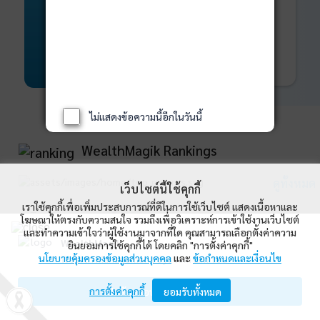
พันธบัตร
ที่ครบวงจร
Bond Advisory
360
รายละเอียดเพิ่มเติม
ไม่แสดงข้อความนี้อีกในวันนี้
WealthMagik Rankings
ดูทั้งหมด
เว็บไซต์นี้ใช้คุกกี้
เราใช้คุกกี้เพื่อเพิ่มประสบการณ์ที่ดีในการใช้เว็บไซต์ แสดงเนื้อหาและ
Top Returns
โฆษณาให้ตรงกับความสนใจ รวมถึงเพื่อวิเคราะห์การเข้าใช้งานเว็บไซต์
และทำความเข้าใจว่าผู้ใช้งานมาจากที่ใด คุณสามารถเลือกตั้งค่าความ
WealthMagik
ยินยอมการใช้คุกกี้ได้ โดยคลิก "การตั้งค่าคุกกี้"
นโยบายคุ้มครองข้อมูลส่วนบุคคล
และ
ข้อกำหนดและเงื่อนไข
Wealth Management System Limited
การตั้งค่าคุกกี้
เปิดด้วยแอป WealthMagik
ยอมรับทั้งหมด