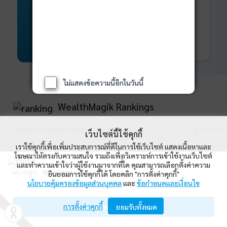
พันธบัตร
ที่ครบวงจร
Bond Advisory
360
รายละเอียดเพิ่มเติม
ไม่แสดงข้อความนี้อีกในวันนี้
WealthMagik Rankings
ดูทั้งหมด
เว็บไซต์นี้ใช้คุกกี้
เราใช้คุกกี้เพื่อเพิ่มประสบการณ์ที่ดีในการใช้เว็บไซต์ แสดงเนื้อหาและ
Top Returns
โฆษณาให้ตรงกับความสนใจ รวมถึงเพื่อวิเคราะห์การเข้าใช้งานเว็บไซต์
และทำความเข้าใจว่าผู้ใช้งานมาจากที่ใด คุณสามารถเลือกตั้งค่าความ
WealthMagik
ยินยอมการใช้คุกกี้ได้ โดยคลิก "การตั้งค่าคุกกี้"
กองทุนตราสารทุน
นโยบายคุ้มครองข้อมูลส่วนบุคคล
และ
ข้อกำหนดและเงื่อนไข
Wealth Management System Limited
การตั้งค่าคุกกี้
เปิดด้วยแอป WealthMagik
ยอมรับทั้งหมด