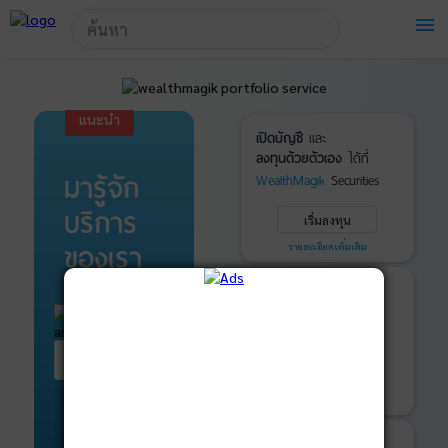
!-- Start Advertise -->
menu
แนะนำ
เปิดบัญชี
และ
ลงทุนด้วยตัวเอง
ได้ที่
มารู้จัก
WealthMagik
Securities
บริการ
เริ่มลงทุน
ของเรา
รายละเอียดเพิ่มเติม
บันทึกพอร์ต
และ
ติดตามการลงทุน
ด้วย
WealthMagik
Services
เริ่มต้น ที่นี่
เริ่มใช้งาน
รายละเอียดเพิ่มเติม
ที่ปรึกษาหุ้นกู้
และ