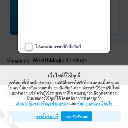
พันธบัตร
ที่ครบวงจร
Bond Advisory
360
รายละเอียดเพิ่มเติม
ไม่แสดงข้อความนี้อีกในวันนี้
WealthMagik Rankings
ดูทั้งหมด
เว็บไซต์นี้ใช้คุกกี้
เราใช้คุกกี้เพื่อเพิ่มประสบการณ์ที่ดีในการใช้เว็บไซต์ แสดงเนื้อหาและ
Top Returns
โฆษณาให้ตรงกับความสนใจ รวมถึงเพื่อวิเคราะห์การเข้าใช้งานเว็บไซต์
และทำความเข้าใจว่าผู้ใช้งานมาจากที่ใด คุณสามารถเลือกตั้งค่าความ
WealthMagik
ยินยอมการใช้คุกกี้ได้ โดยคลิก "การตั้งค่าคุกกี้"
กองทุนตราสารทุน
นโยบายคุ้มครองข้อมูลส่วนบุคคล
และ
ข้อกำหนดและเงื่อนไข
Wealth Management System Limited
การตั้งค่าคุกกี้
เปิดด้วยแอป WealthMagik
ยอมรับทั้งหมด
ผลตอบแทน 3 ปี
อันดับ
กองทุน
บลจ.