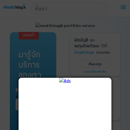
!-- Start Advertise -->
menu
แนะนำ
เปิดบัญชี
และ
ลงทุนด้วยตัวเอง
ได้ที่
มารู้จัก
WealthMagik
Securities
บริการ
เริ่มลงทุน
ของเรา
รายละเอียดเพิ่มเติม
บันทึกพอร์ต
และ
ติดตามการลงทุน
ด้วย
WealthMagik
Services
เริ่มต้น ที่นี่
เริ่มใช้งาน
รายละเอียดเพิ่มเติม
ที่ปรึกษาหุ้นกู้
และ