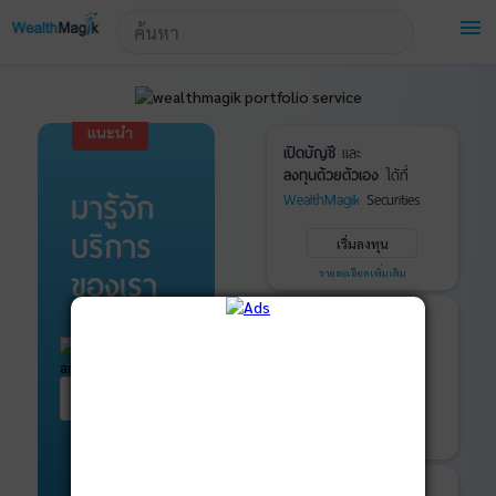
!-- Start Advertise -->
menu
แนะนำ
เปิดบัญชี
และ
ลงทุนด้วยตัวเอง
ได้ที่
มารู้จัก
WealthMagik
Securities
บริการ
เริ่มลงทุน
ของเรา
รายละเอียดเพิ่มเติม
บันทึกพอร์ต
และ
ติดตามการลงทุน
ด้วย
WealthMagik
Services
เริ่มต้น ที่นี่
เริ่มใช้งาน
รายละเอียดเพิ่มเติม
ที่ปรึกษาหุ้นกู้
และ