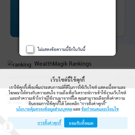
พันธบัตร
ที่ครบวงจร
Bond Advisory
360
รายละเอียดเพิ่มเติม
ไม่แสดงข้อความนี้อีกในวันนี้
WealthMagik Rankings
ดูทั้งหมด
เว็บไซต์นี้ใช้คุกกี้
เราใช้คุกกี้เพื่อเพิ่มประสบการณ์ที่ดีในการใช้เว็บไซต์ แสดงเนื้อหาและ
Top Returns
โฆษณาให้ตรงกับความสนใจ รวมถึงเพื่อวิเคราะห์การเข้าใช้งานเว็บไซต์
และทำความเข้าใจว่าผู้ใช้งานมาจากที่ใด คุณสามารถเลือกตั้งค่าความ
WealthMagik
ยินยอมการใช้คุกกี้ได้ โดยคลิก "การตั้งค่าคุกกี้"
กองทุนตราสารทุน
นโยบายคุ้มครองข้อมูลส่วนบุคคล
และ
ข้อกำหนดและเงื่อนไข
Wealth Management System Limited
การตั้งค่าคุกกี้
เปิดด้วยแอป WealthMagik
ยอมรับทั้งหมด
ผลตอบแทน 3 ปี
อันดับ
กองทุน
บลจ.