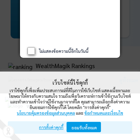
พันธบัตร
ที่ครบวงจร
Bond Advisory
360
รายละเอียดเพิ่มเติม
ไม่แสดงข้อความนี้อีกในวันนี้
WealthMagik Rankings
ดูทั้งหมด
เว็บไซต์นี้ใช้คุกกี้
เราใช้คุกกี้เพื่อเพิ่มประสบการณ์ที่ดีในการใช้เว็บไซต์ แสดงเนื้อหาและ
Top Returns
โฆษณาให้ตรงกับความสนใจ รวมถึงเพื่อวิเคราะห์การเข้าใช้งานเว็บไซต์
และทำความเข้าใจว่าผู้ใช้งานมาจากที่ใด คุณสามารถเลือกตั้งค่าความ
WealthMagik
ยินยอมการใช้คุกกี้ได้ โดยคลิก "การตั้งค่าคุกกี้"
นโยบายคุ้มครองข้อมูลส่วนบุคคล
และ
ข้อกำหนดและเงื่อนไข
Wealth Management System Limited
การตั้งค่าคุกกี้
เปิดด้วยแอป WealthMagik
ยอมรับทั้งหมด