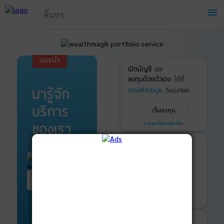
!-- Start Advertise -->
menu
แนะนำ
เปิดบัญชี
และ
ลงทุนด้วยตัวเอง
ได้ที่
มารู้จัก
WealthMagik
Securities
บริการ
เริ่มลงทุน
ของเรา
รายละเอียดเพิ่มเติม
บันทึกพอร์ต
และ
ติดตามการลงทุน
ด้วย
WealthMagik
Services
เริ่มต้น ที่นี่
เริ่มใช้งาน
รายละเอียดเพิ่มเติม
ที่ปรึกษาหุ้นกู้
และ