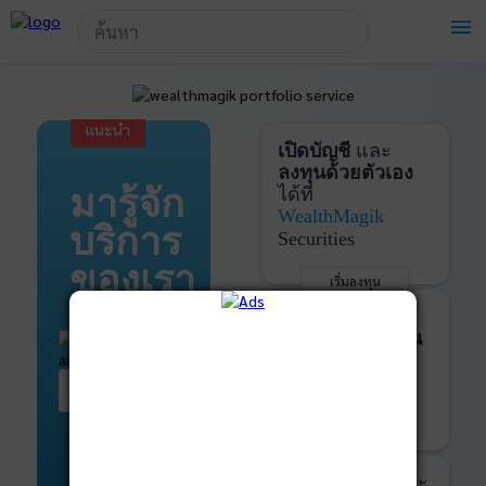
!-- Start Advertise -->
menu
แนะนำ
เปิดบัญชี
และ
ลงทุนด้วยตัวเอง
มารู้จัก
ได้ที่
WealthMagik
บริการ
Securities
ของเรา
เริ่มลงทุน
รายละเอียดเพิ่มเติม
บันทึกพอร์ต
และ
ติดตามการลงทุน
ด้วย
WealthMagik
เริ่มต้น ที่นี่
Services
เริ่มใช้งาน
รายละเอียดเพิ่มเติม
ที่ปรึกษาหุ้นกู้
และ