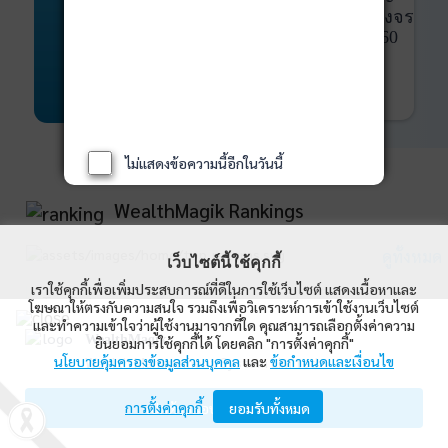
พันธบัตร
ที่ครบวงจร
Bond Advisory
360
รายละเอียดเพิ่มเติม
ไม่แสดงข้อความนี้อีกในวันนี้
WealthMagik Rankings
ดูทั้งหมด
เว็บไซต์นี้ใช้คุกกี้
เราใช้คุกกี้เพื่อเพิ่มประสบการณ์ที่ดีในการใช้เว็บไซต์ แสดงเนื้อหาและ
Top Returns
โฆษณาให้ตรงกับความสนใจ รวมถึงเพื่อวิเคราะห์การเข้าใช้งานเว็บไซต์
และทำความเข้าใจว่าผู้ใช้งานมาจากที่ใด คุณสามารถเลือกตั้งค่าความ
WealthMagik
ยินยอมการใช้คุกกี้ได้ โดยคลิก "การตั้งค่าคุกกี้"
นโยบายคุ้มครองข้อมูลส่วนบุคคล
และ
ข้อกำหนดและเงื่อนไข
Wealth Management System Limited
การตั้งค่าคุกกี้
เปิดด้วยแอป WealthMagik
ยอมรับทั้งหมด