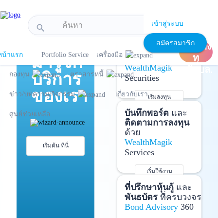
!-- Start Advertise -->
เข้าสู่ระบบ
search
แนะนำ
เปิด
เปิดบัญชี
และ
สมัครสมาชิก
บัญชีลง
ลงทุนด้วยตัวเอง
หน้าแรก
Portfolio Service
เครื่องมือ
มารู้จัก
ทุ
ได้ที่
WealthMagik
นกับบล.
บริการ
กองทุน
ตราสารหนี้
Securities
ของเรา
ข่าว/บทความ/กิจกรรม
เกี่ยวกับเรา
เริ่มลงทุน
รายละเอียดเพิ่มเติม
บันทึกพอร์ต
และ
ศูนย์ช่วยเหลือ
ติดตามการลงทุน
ด้วย
WealthMagik
เริ่มต้น ที่นี่
Services
เริ่มใช้งาน
รายละเอียดเพิ่มเติม
ที่ปรึกษาหุ้นกู้
และ
พันธบัตร
ที่ครบวงจร
Bond Advisory
360