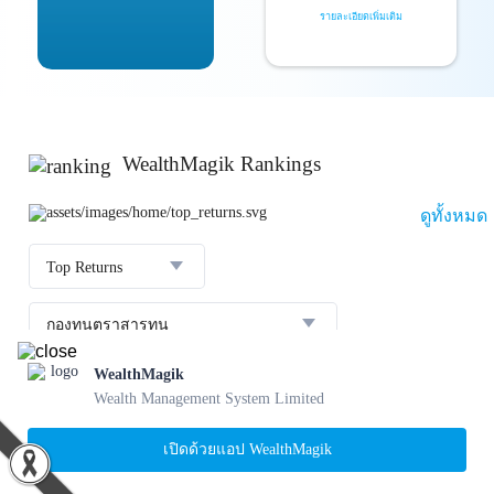
รายละเอียดเพิ่มเติม
WealthMagik Rankings
ดูทั้งหมด
Top Returns
กองทุนตราสารทุน
WealthMagik
ผลตอบแทน 3 ปี
อันดับ
กองทุน
บลจ.
Wealth Management System Limited
23.36 %
SCBBANKINGE
เปิดด้วยแอป WealthMagik
31 ก.ค. 2569
1
22.56 %