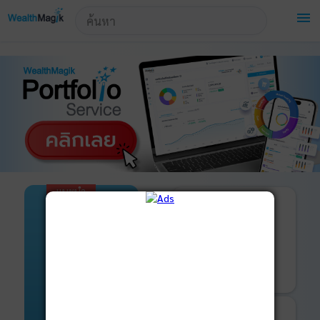
!-- Start Advertise -->
menu
แนะนำ
เปิดบัญชี
และ
ลงทุนด้วยตัวเอง
ได้ที่
มารู้จัก
WealthMagik
Securities
บริการ
เริ่มลงทุน
ของเรา
รายละเอียดเพิ่มเติม
บันทึกพอร์ต
และ