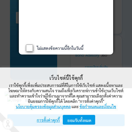
ติดตามการลงทุน
ด้วย
WealthMagik
Services
เริ่มต้น ที่นี่
เริ่มใช้งาน
รายละเอียดเพิ่มเติม
ที่ปรึกษาหุ้นกู้
และ
ไม่แสดงข้อความนี้อีกในวันนี้
พันธบัตร
ที่ครบวงจร
Bond Advisory
360
รายละเอียดเพิ่มเติม
เว็บไซต์นี้ใช้คุกกี้
เราใช้คุกกี้เพื่อเพิ่มประสบการณ์ที่ดีในการใช้เว็บไซต์ แสดงเนื้อหาและ
โฆษณาให้ตรงกับความสนใจ รวมถึงเพื่อวิเคราะห์การเข้าใช้งานเว็บไซต์
และทำความเข้าใจว่าผู้ใช้งานมาจากที่ใด คุณสามารถเลือกตั้งค่าความ
WealthMagik
ยินยอมการใช้คุกกี้ได้ โดยคลิก "การตั้งค่าคุกกี้"
WealthMagik Rankings
นโยบายคุ้มครองข้อมูลส่วนบุคคล
และ
ข้อกำหนดและเงื่อนไข
Wealth Management System Limited
ดูทั้งหมด
การตั้งค่าคุกกี้
เปิดด้วยแอป WealthMagik
ยอมรับทั้งหมด