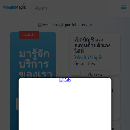
!-- Start Advertise -->
menu
แนะนำ
เปิดบัญชี
และ
ลงทุนด้วยตัวเอง
มารู้จัก
ได้ที่
WealthMagik
บริการ
Securities
ของเรา
เริ่มลงทุน
รายละเอียดเพิ่มเติม
บันทึกพอร์ต
และ
ติดตามการลงทุน
ด้วย
WealthMagik
เริ่มต้น ที่นี่
Services
เริ่มใช้งาน
รายละเอียดเพิ่มเติม
ที่ปรึกษาหุ้นกู้
และ