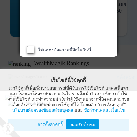
พันธบัตร
ที่ครบวงจร
Bond Advisory
360
รายละเอียดเพิ่มเติม
ไม่แสดงข้อความนี้อีกในวันนี้
WealthMagik Rankings
ดูทั้งหมด
เว็บไซต์นี้ใช้คุกกี้
เราใช้คุกกี้เพื่อเพิ่มประสบการณ์ที่ดีในการใช้เว็บไซต์ แสดงเนื้อหา
Top Returns
และโฆษณาให้ตรงกับความสนใจ รวมถึงเพื่อวิเคราะห์การเข้าใช้
งานเว็บไซต์และทำความเข้าใจว่าผู้ใช้งานมาจากที่ใด คุณสามารถ
WealthMagik
เลือกตั้งค่าความยินยอมการใช้คุกกี้ได้ โดยคลิก "การตั้งค่าคุกกี้"
นโยบายคุ้มครองข้อมูลส่วนบุคคล
และ
ข้อกำหนดและเงื่อนไข
Wealth Management System Limited
การตั้งค่าคุกกี้
เปิดด้วยแอป WealthMagik
ยอมรับทั้งหมด