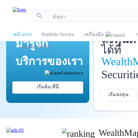
!-- Start Advertise -->
search
เปิดบัญ
แนะนำ
หน้าแรก
Portfolio Service
เครื่องมือ
ลงทุนด้
มารู้จัก
ได้ที่
ศูนย์ช่วยเหลือ
บริการ
ของเรา
Wealth
Securiti
เริ่มต้น ที่นี่
เริ่มลงทุน
WealthMag