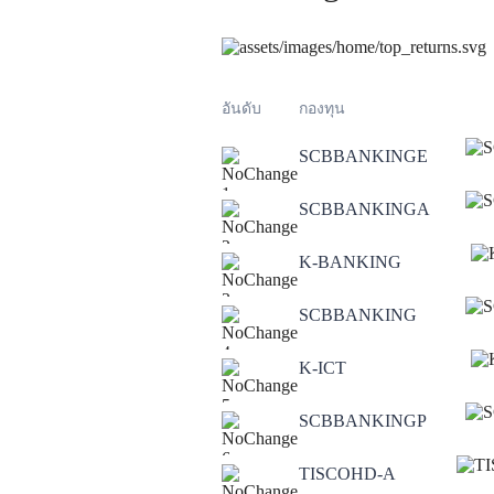
อันดับ
กองทุน
SCBBANKINGE
1
SCBBANKINGA
2
K-BANKING
3
SCBBANKING
4
K-ICT
5
SCBBANKINGP
6
TISCOHD-A