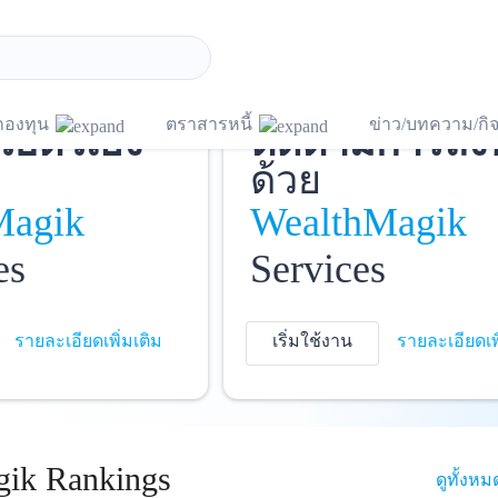
ชี
และ
บันทึกพอร์ต
แ
กองทุน
ตราสารหนี้
ข่าว/บทความ/ก
วยตัวเอง
ติดตามการลง
ด้วย
Magik
WealthMagik
es
Services
รายละเอียดเพิ่มเติม
เริ่มใช้งาน
รายละเอียดเพ
ik Rankings
ดูทั้งหม