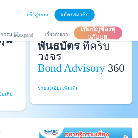
เข้าสู่ระบบ
สมัครสมาชิก
ละ
เปิดบัญชีลงทุ
ที่ปรึกษาหุ้นกู้
และ
ิจกรรม
เกี่ยวกับเรา
ทุน
นกับบล.
พันธบัตร
ที่ครบ
วงจร
Bond Advisory
360
รายละเอียดเพิ่มเติม
ิ่มเติม
ด