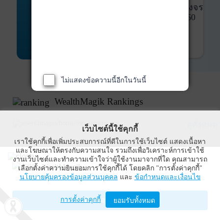
พันธบัตร
ที่ครบวงจร
Bond Advisory
360
รายละเอียดเพิ่มเติม
ไม่แสดงข้อความนี้อีกในวันนี้
WealthMagik Rankings
ดูทั้งหมด
เว็บไซต์นี้ใช้คุกกี้
เราใช้คุกกี้เพื่อเพิ่มประสบการณ์ที่ดีในการใช้เว็บไซต์ แสดงเนื้อหา
Top Returns
และโฆษณาให้ตรงกับความสนใจ รวมถึงเพื่อวิเคราะห์การเข้าใช้
งานเว็บไซต์และทำความเข้าใจว่าผู้ใช้งานมาจากที่ใด คุณสามารถ
WealthMagik
เลือกตั้งค่าความยินยอมการใช้คุกกี้ได้ โดยคลิก "การตั้งค่าคุกกี้"
กองทุนตราสารทุน
นโยบายคุ้มครองข้อมูลส่วนบุคคล
และ
ข้อกำหนดและเงื่อนไข
Wealth Management System Limited
การตั้งค่าคุกกี้
เปิดด้วยแอป WealthMagik
ยอมรับทั้งหมด