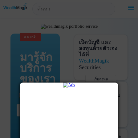
!-- Start Advertise -->
menu
แนะนำ
เปิดบัญชี
และ
ลงทุนด้วยตัวเอง
มารู้จัก
ได้ที่
WealthMagik
บริการ
Securities
ของเรา
เริ่มลงทุน
รายละเอียดเพิ่มเติม
บันทึกพอร์ต
และ
ติดตามการลงทุน
ด้วย
WealthMagik
เริ่มต้น ที่นี่
Services
เริ่มใช้งาน
รายละเอียดเพิ่มเติม
ที่ปรึกษาหุ้นกู้
และ