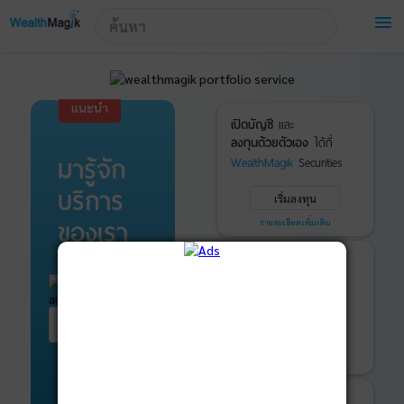
!-- Start Advertise -->
menu
แนะนำ
เปิดบัญชี
และ
ลงทุนด้วยตัวเอง
ได้ที่
มารู้จัก
WealthMagik
Securities
บริการ
เริ่มลงทุน
ของเรา
รายละเอียดเพิ่มเติม
บันทึกพอร์ต
และ
ติดตามการลงทุน
ด้วย
WealthMagik
Services
เริ่มต้น ที่นี่
เริ่มใช้งาน
รายละเอียดเพิ่มเติม
ที่ปรึกษาหุ้นกู้
และ