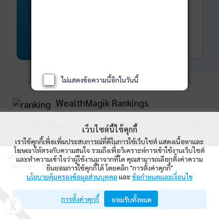
พันธบัตร
ที่ครบวงจร
Bond Advisory
360
รายละเอียดเพิ่มเติม
ไม่แสดงข้อความนี้อีกในวันนี้
WealthMagik Rankings
ดูทั้งหมด
เว็บไซต์นี้ใช้คุกกี้
เราใช้คุกกี้เพื่อเพิ่มประสบการณ์ที่ดีในการใช้เว็บไซต์ แสดงเนื้อหาและ
Top Returns
โฆษณาให้ตรงกับความสนใจ รวมถึงเพื่อวิเคราะห์การเข้าใช้งานเว็บไซต์
และทำความเข้าใจว่าผู้ใช้งานมาจากที่ใด คุณสามารถเลือกตั้งค่าความ
WealthMagik
ยินยอมการใช้คุกกี้ได้ โดยคลิก "การตั้งค่าคุกกี้"
กองทุนตราสารทุน
นโยบายคุ้มครองข้อมูลส่วนบุคคล
และ
ข้อกำหนดและเงื่อนไข
Wealth Management System Limited
การตั้งค่าคุกกี้
เปิดด้วยแอป WealthMagik
ยอมรับทั้งหมด