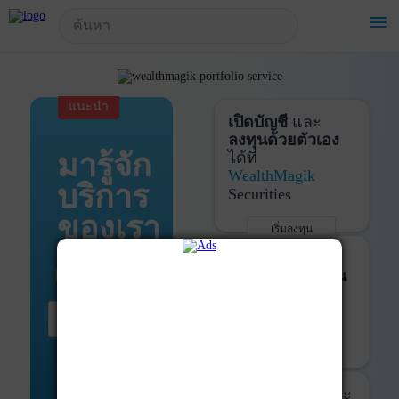
!-- Start Advertise -->
menu
แนะนำ
เปิดบัญชี
และ
ลงทุนด้วยตัวเอง
มารู้จัก
ได้ที่
WealthMagik
บริการ
Securities
ของเรา
เริ่มลงทุน
รายละเอียดเพิ่มเติม
บันทึกพอร์ต
และ
ติดตามการลงทุน
ด้วย
WealthMagik
เริ่มต้น ที่นี่
Services
เริ่มใช้งาน
รายละเอียดเพิ่มเติม
ที่ปรึกษาหุ้นกู้
และ