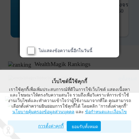
พันธบัตร
ที่ครบวงจร
Bond Advisory
360
รายละเอียดเพิ่มเติม
ไม่แสดงข้อความนี้อีกในวันนี้
WealthMagik Rankings
ดูทั้งหมด
เว็บไซต์นี้ใช้คุกกี้
เราใช้คุกกี้เพื่อเพิ่มประสบการณ์ที่ดีในการใช้เว็บไซต์ แสดงเนื้อหา
Top Returns
และโฆษณาให้ตรงกับความสนใจ รวมถึงเพื่อวิเคราะห์การเข้าใช้
งานเว็บไซต์และทำความเข้าใจว่าผู้ใช้งานมาจากที่ใด คุณสามารถ
WealthMagik
เลือกตั้งค่าความยินยอมการใช้คุกกี้ได้ โดยคลิก "การตั้งค่าคุกกี้"
กองทุนตราสารทุน
นโยบายคุ้มครองข้อมูลส่วนบุคคล
และ
ข้อกำหนดและเงื่อนไข
Wealth Management System Limited
การตั้งค่าคุกกี้
เปิดด้วยแอป WealthMagik
ยอมรับทั้งหมด
ผลตอบแทน 3 ปี
อันดับ
กองทุน
บลจ.