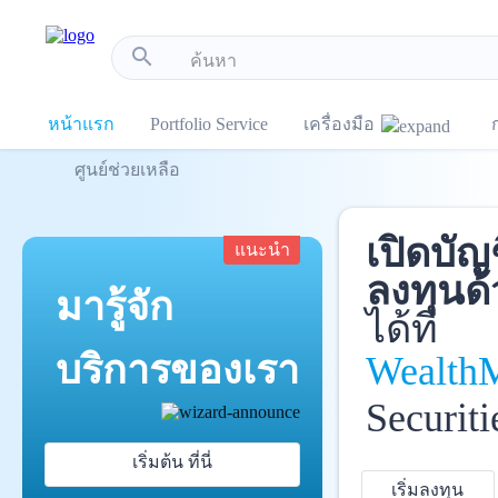
!-- Start Advertise -->
search
หน้าแรก
Portfolio Service
เครื่องมือ
ศูนย์ช่วยเหลือ
เปิดบัญ
แนะนำ
ลงทุนด้
มารู้จัก
ได้ที่
บริการ
ของเรา
Wealth
Securiti
เริ่มต้น ที่นี่
เริ่มลงทุน