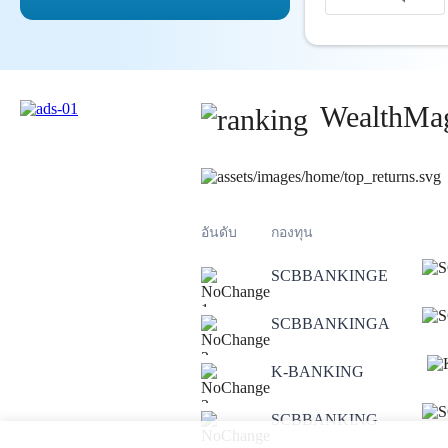
WealthMag
อันดับ
กองทุน
SCBBANKINGE
1
SCBBANKINGA
2
K-BANKING
3
SCBBANKING