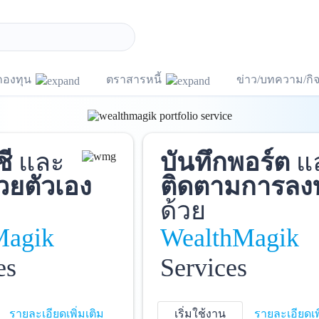
กองทุน
ตราสารหนี้
ข่าว/บทความ/ก
ชี
และ
บันทึกพอร์ต
แ
วยตัวเอง
ติดตามการลง
ด้วย
Magik
WealthMagik
es
Services
รายละเอียดเพิ่มเติม
เริ่มใช้งาน
รายละเอียดเพ