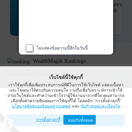
พันธบัตร
ที่ครบวงจร
Bond Advisory
360
รายละเอียดเพิ่มเติม
ไม่แสดงข้อความนี้อีกในวันนี้
WealthMagik Rankings
ดูทั้งหมด
เว็บไซต์นี้ใช้คุกกี้
เราใช้คุกกี้เพื่อเพิ่มประสบการณ์ที่ดีในการใช้เว็บไซต์ แสดงเนื้อหา
Top Returns
และโฆษณาให้ตรงกับความสนใจ รวมถึงเพื่อวิเคราะห์การเข้าใช้
งานเว็บไซต์และทำความเข้าใจว่าผู้ใช้งานมาจากที่ใด คุณสามารถ
WealthMagik
เลือกตั้งค่าความยินยอมการใช้คุกกี้ได้ โดยคลิก "การตั้งค่าคุกกี้"
นโยบายคุ้มครองข้อมูลส่วนบุคคล
และ
ข้อกำหนดและเงื่อนไข
Wealth Management System Limited
การตั้งค่าคุกกี้
เปิดด้วยแอป WealthMagik
ยอมรับทั้งหมด