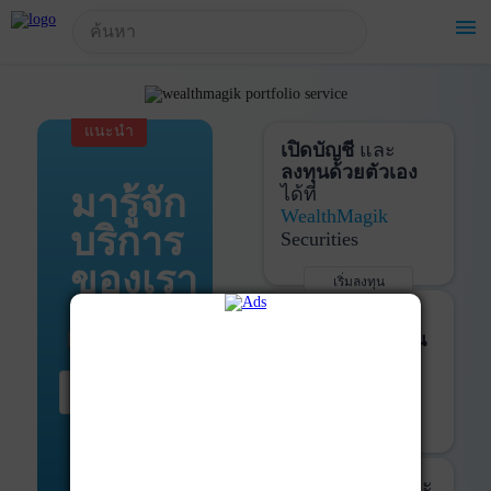
!-- Start Advertise -->
menu
แนะนำ
เปิดบัญชี
และ
ลงทุนด้วยตัวเอง
มารู้จัก
ได้ที่
WealthMagik
บริการ
Securities
ของเรา
เริ่มลงทุน
รายละเอียดเพิ่มเติม
บันทึกพอร์ต
และ
ติดตามการลงทุน
ด้วย
WealthMagik
เริ่มต้น ที่นี่
Services
เริ่มใช้งาน
รายละเอียดเพิ่มเติม
ที่ปรึกษาหุ้นกู้
และ