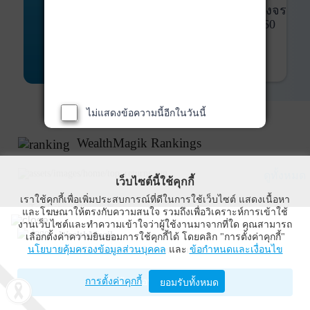
พันธบัตร
ที่ครบวงจร
Bond Advisory
360
รายละเอียดเพิ่มเติม
ไม่แสดงข้อความนี้อีกในวันนี้
WealthMagik Rankings
ดูทั้งหมด
เว็บไซต์นี้ใช้คุกกี้
เราใช้คุกกี้เพื่อเพิ่มประสบการณ์ที่ดีในการใช้เว็บไซต์ แสดงเนื้อหา
Top Returns
และโฆษณาให้ตรงกับความสนใจ รวมถึงเพื่อวิเคราะห์การเข้าใช้
งานเว็บไซต์และทำความเข้าใจว่าผู้ใช้งานมาจากที่ใด คุณสามารถ
WealthMagik
เลือกตั้งค่าความยินยอมการใช้คุกกี้ได้ โดยคลิก "การตั้งค่าคุกกี้"
นโยบายคุ้มครองข้อมูลส่วนบุคคล
และ
ข้อกำหนดและเงื่อนไข
Wealth Management System Limited
การตั้งค่าคุกกี้
เปิดด้วยแอป WealthMagik
ยอมรับทั้งหมด