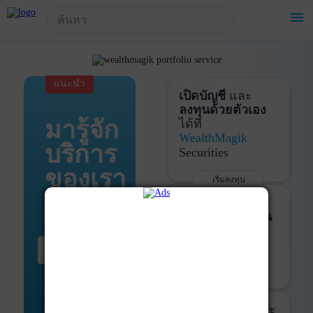
!-- Start Advertise -->
menu
แนะนำ
เปิดบัญชี
และ
ลงทุนด้วยตัวเอง
มารู้จัก
ได้ที่
WealthMagik
บริการ
Securities
ของเรา
เริ่มลงทุน
รายละเอียดเพิ่มเติม
บันทึกพอร์ต
และ
ติดตามการลงทุน
ด้วย
WealthMagik
เริ่มต้น ที่นี่
Services
เริ่มใช้งาน
รายละเอียดเพิ่มเติม
ที่ปรึกษาหุ้นกู้
และ