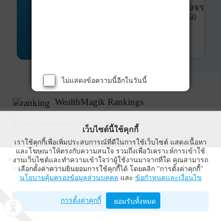
พันธบัตร
ที่ครบวงจร
Bond Advisory
360
รายละเอียดเพิ่มเติม
ไม่แสดงข้อความนี้อีกในวันนี้
WealthMagik Rankings
ดูทั้งหมด
เว็บไซต์นี้ใช้คุกกี้
เราใช้คุกกี้เพื่อเพิ่มประสบการณ์ที่ดีในการใช้เว็บไซต์ แสดงเนื้อหา
Top Returns
และโฆษณาให้ตรงกับความสนใจ รวมถึงเพื่อวิเคราะห์การเข้าใช้
งานเว็บไซต์และทำความเข้าใจว่าผู้ใช้งานมาจากที่ใด คุณสามารถ
WealthMagik
เลือกตั้งค่าความยินยอมการใช้คุกกี้ได้ โดยคลิก "การตั้งค่าคุกกี้"
กองทุนตราสารทุน
นโยบายคุ้มครองข้อมูลส่วนบุคคล
และ
ข้อกำหนดและเงื่อนไข
Wealth Management System Limited
การตั้งค่าคุกกี้
เปิดด้วยแอป WealthMagik
ยอมรับทั้งหมด