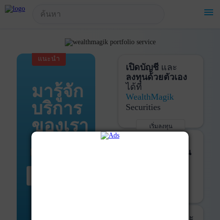
!-- Start Advertise -->
menu
แนะนำ
เปิดบัญชี
และ
ลงทุนด้วยตัวเอง
มารู้จัก
ได้ที่
WealthMagik
บริการ
Securities
ของเรา
เริ่มลงทุน
รายละเอียดเพิ่มเติม
บันทึกพอร์ต
และ
ติดตามการลงทุน
ด้วย
WealthMagik
เริ่มต้น ที่นี่
Services
เริ่มใช้งาน
รายละเอียดเพิ่มเติม
ที่ปรึกษาหุ้นกู้
และ