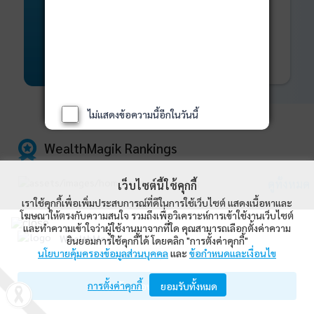
พันธบัตร
ที่ครบวงจร
Bond Advisory
360
รายละเอียดเพิ่มเติม
ไม่แสดงข้อความนี้อีกในวันนี้
WealthMagik Rankings
ดูทั้งหมด
เว็บไซต์นี้ใช้คุกกี้
เราใช้คุกกี้เพื่อเพิ่มประสบการณ์ที่ดีในการใช้เว็บไซต์ แสดงเนื้อหาและ
โฆษณาให้ตรงกับความสนใจ รวมถึงเพื่อวิเคราะห์การเข้าใช้งานเว็บไซต์
Top Returns
และทำความเข้าใจว่าผู้ใช้งานมาจากที่ใด คุณสามารถเลือกตั้งค่าความ
WealthMagik
ยินยอมการใช้คุกกี้ได้ โดยคลิก "การตั้งค่าคุกกี้"
นโยบายคุ้มครองข้อมูลส่วนบุคคล
และ
ข้อกำหนดและเงื่อนไข
Wealth Management System Limited
การตั้งค่าคุกกี้
เปิดด้วยแอป WealthMagik
ยอมรับทั้งหมด
ผลตอบแทน 3 ปี
อันดับ
กองทุน
บลจ.