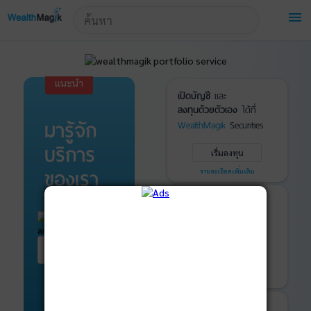
!-- Start Advertise -->
menu
แนะนำ
เปิดบัญชี
และ
ลงทุนด้วยตัวเอง
ได้ที่
มารู้จัก
WealthMagik
Securities
บริการ
เริ่มลงทุน
ของเรา
รายละเอียดเพิ่มเติม
บันทึกพอร์ต
และ
ติดตามการลงทุน
ด้วย
WealthMagik
Services
เริ่มต้น ที่นี่
เริ่มใช้งาน
รายละเอียดเพิ่มเติม
ที่ปรึกษาหุ้นกู้
และ