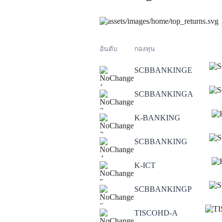
อันดับ
กองทุน
SCBBANKINGE
1
SCBBANKINGA
2
K-BANKING
3
SCBBANKING
4
K-ICT
5
SCBBANKINGP
6
TISCOHD-A