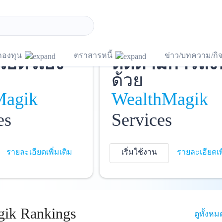
ชี
และ
บันทึกพอร์ต
แ
กองทุน
ตราสารหนี้
ข่าว/บทความ/ก
วยตัวเอง
ติดตามการลง
ด้วย
Magik
WealthMagik
es
Services
รายละเอียดเพิ่มเติม
เริ่มใช้งาน
รายละเอียดเพ
ik Rankings
ดูทั้งหม