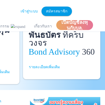
เข้าสู่ระบบ
สมัครสมาชิก
ละ
เปิดบัญชีลงทุ
ที่ปรึกษาหุ้นกู้
และ
ิจกรรม
เกี่ยวกับเรา
ทุน
นกับบล.
พันธบัตร
ที่ครบ
วงจร
Bond Advisory
360
รายละเอียดเพิ่มเติม
ิ่มเติม
ด