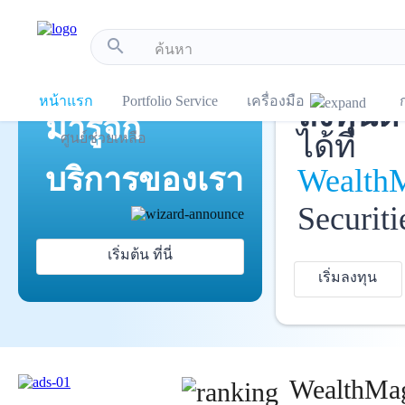
!-- Start Advertise -->
search
เปิดบัญ
แนะนำ
หน้าแรก
Portfolio Service
เครื่องมือ
ลงทุนด้
มารู้จัก
ได้ที่
ศูนย์ช่วยเหลือ
บริการ
ของเรา
Wealth
Securiti
เริ่มต้น ที่นี่
เริ่มลงทุน
WealthMag