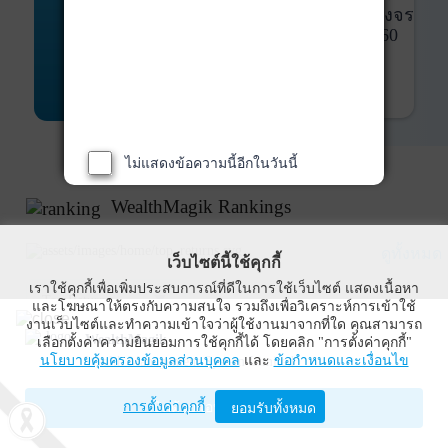
พันธบัตร
ที่ครบวงจร
Bond Advisory
360
รายละเอียดเพิ่มเติม
ไม่แสดงข้อความนี้อีกในวันนี้
WealthMagik Rankings
ดูทั้งหมด
เว็บไซต์นี้ใช้คุกกี้
เราใช้คุกกี้เพื่อเพิ่มประสบการณ์ที่ดีในการใช้เว็บไซต์ แสดงเนื้อหา
Top Returns
และโฆษณาให้ตรงกับความสนใจ รวมถึงเพื่อวิเคราะห์การเข้าใช้
งานเว็บไซต์และทำความเข้าใจว่าผู้ใช้งานมาจากที่ใด คุณสามารถ
WealthMagik
เลือกตั้งค่าความยินยอมการใช้คุกกี้ได้ โดยคลิก "การตั้งค่าคุกกี้"
กองทุนตราสารทุน
นโยบายคุ้มครองข้อมูลส่วนบุคคล
และ
ข้อกำหนดและเงื่อนไข
Wealth Management System Limited
การตั้งค่าคุกกี้
เปิดด้วยแอป WealthMagik
ยอมรับทั้งหมด