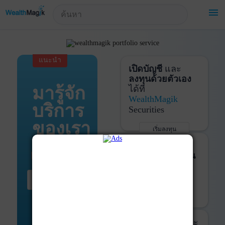
!-- Start Advertise -->
menu
แนะนำ
เปิดบัญชี
และ
ลงทุนด้วยตัวเอง
มารู้จัก
ได้ที่
WealthMagik
บริการ
Securities
ของเรา
เริ่มลงทุน
รายละเอียดเพิ่มเติม
บันทึกพอร์ต
และ
ติดตามการลงทุน
ด้วย
WealthMagik
เริ่มต้น ที่นี่
Services
เริ่มใช้งาน
รายละเอียดเพิ่มเติม
ที่ปรึกษาหุ้นกู้
และ