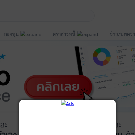
กองทุน
ตราสารหนี้
ข่าว/บทควา
ละ
บันทึกพอร์ต
และ
ัวเอง
ได้ที่
ติดตามการลงทุน
ด้ว