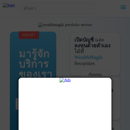
!-- Start Advertise -->
menu
แนะนำ
เปิดบัญชี
และ
ลงทุนด้วยตัวเอง
มารู้จัก
ได้ที่
WealthMagik
บริการ
Securities
ของเรา
เริ่มลงทุน
รายละเอียดเพิ่มเติม
บันทึกพอร์ต
และ
ติดตามการลงทุน
ด้วย
WealthMagik
เริ่มต้น ที่นี่
Services
เริ่มใช้งาน
รายละเอียดเพิ่มเติม
ที่ปรึกษาหุ้นกู้
และ