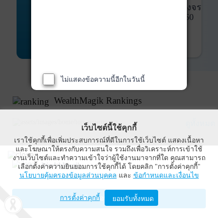
พันธบัตร
ที่ครบวงจร
Bond Advisory
360
รายละเอียดเพิ่มเติม
ไม่แสดงข้อความนี้อีกในวันนี้
WealthMagik Rankings
ดูทั้งหมด
เว็บไซต์นี้ใช้คุกกี้
เราใช้คุกกี้เพื่อเพิ่มประสบการณ์ที่ดีในการใช้เว็บไซต์ แสดงเนื้อหา
Top Returns
และโฆษณาให้ตรงกับความสนใจ รวมถึงเพื่อวิเคราะห์การเข้าใช้
งานเว็บไซต์และทำความเข้าใจว่าผู้ใช้งานมาจากที่ใด คุณสามารถ
WealthMagik
เลือกตั้งค่าความยินยอมการใช้คุกกี้ได้ โดยคลิก "การตั้งค่าคุกกี้"
นโยบายคุ้มครองข้อมูลส่วนบุคคล
และ
ข้อกำหนดและเงื่อนไข
Wealth Management System Limited
การตั้งค่าคุกกี้
เปิดด้วยแอป WealthMagik
ยอมรับทั้งหมด