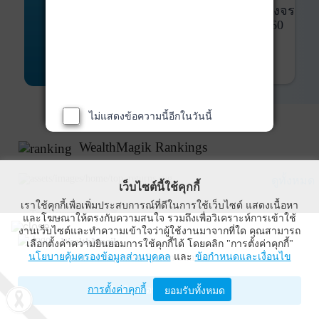
พันธบัตร
ที่ครบวงจร
Bond Advisory
360
รายละเอียดเพิ่มเติม
ไม่แสดงข้อความนี้อีกในวันนี้
WealthMagik Rankings
ดูทั้งหมด
เว็บไซต์นี้ใช้คุกกี้
เราใช้คุกกี้เพื่อเพิ่มประสบการณ์ที่ดีในการใช้เว็บไซต์ แสดงเนื้อหา
Top Returns
และโฆษณาให้ตรงกับความสนใจ รวมถึงเพื่อวิเคราะห์การเข้าใช้
งานเว็บไซต์และทำความเข้าใจว่าผู้ใช้งานมาจากที่ใด คุณสามารถ
WealthMagik
เลือกตั้งค่าความยินยอมการใช้คุกกี้ได้ โดยคลิก "การตั้งค่าคุกกี้"
กองทุนตราสารทุน
นโยบายคุ้มครองข้อมูลส่วนบุคคล
และ
ข้อกำหนดและเงื่อนไข
Wealth Management System Limited
การตั้งค่าคุกกี้
เปิดด้วยแอป WealthMagik
ยอมรับทั้งหมด
ผลตอบแทน 3 ปี
อันดับ
กองทุน
บลจ.