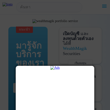
!-- Start Advertise -->
menu
แนะนำ
เปิดบัญชี
และ
ลงทุนด้วยตัวเอง
มารู้จัก
ได้ที่
WealthMagik
บริการ
Securities
ของเรา
เริ่มลงทุน
รายละเอียดเพิ่มเติม
บันทึกพอร์ต
และ
ติดตามการลงทุน
ด้วย
WealthMagik
เริ่มต้น ที่นี่
Services
เริ่มใช้งาน
รายละเอียดเพิ่มเติม
ที่ปรึกษาหุ้นกู้
และ