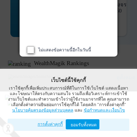
พันธบัตร
ที่ครบวงจร
Bond Advisory
360
รายละเอียดเพิ่มเติม
ไม่แสดงข้อความนี้อีกในวันนี้
WealthMagik Rankings
ดูทั้งหมด
เว็บไซต์นี้ใช้คุกกี้
เราใช้คุกกี้เพื่อเพิ่มประสบการณ์ที่ดีในการใช้เว็บไซต์ แสดงเนื้อหา
Top Returns
และโฆษณาให้ตรงกับความสนใจ รวมถึงเพื่อวิเคราะห์การเข้าใช้
งานเว็บไซต์และทำความเข้าใจว่าผู้ใช้งานมาจากที่ใด คุณสามารถ
WealthMagik
เลือกตั้งค่าความยินยอมการใช้คุกกี้ได้ โดยคลิก "การตั้งค่าคุกกี้"
นโยบายคุ้มครองข้อมูลส่วนบุคคล
และ
ข้อกำหนดและเงื่อนไข
Wealth Management System Limited
การตั้งค่าคุกกี้
เปิดด้วยแอป WealthMagik
ยอมรับทั้งหมด