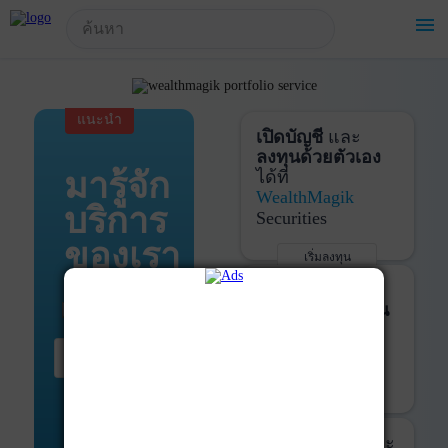
!-- Start Advertise -->
menu
แนะนำ
เปิดบัญชี
และ
ลงทุนด้วยตัวเอง
มารู้จัก
ได้ที่
WealthMagik
บริการ
Securities
ของเรา
เริ่มลงทุน
รายละเอียดเพิ่มเติม
บันทึกพอร์ต
และ
ติดตามการลงทุน
ด้วย
WealthMagik
เริ่มต้น ที่นี่
Services
เริ่มใช้งาน
รายละเอียดเพิ่มเติม
ที่ปรึกษาหุ้นกู้
และ