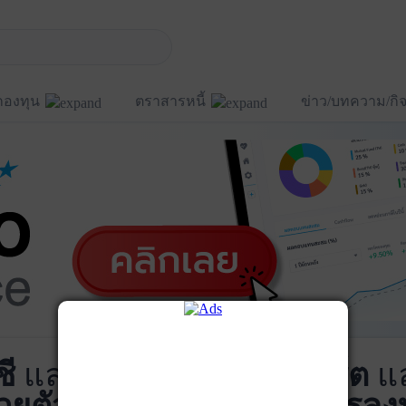
กองทุน
ตราสารหนี้
ข่าว/บทความ/ก
ชี
และ
บันทึกพอร์ต
แ