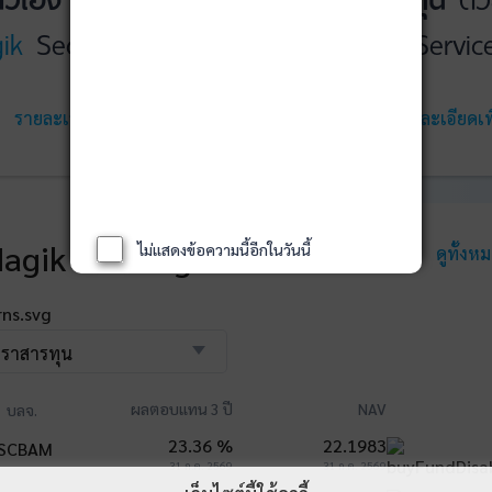
ik
Securities
WealthMagik
Servic
รายละเอียดเพิ่มเติม
เริ่มใช้งาน
รายละเอียดเพิ
agik Rankings
ไม่แสดงข้อความนี้อีกในวันนี้
ดูทั้งห
ตราสารทุน
ผลตอบแทน 3 ปี
NAV
บลจ.
23.36 %
22.1983
31 ก.ค. 2569
31 ก.ค. 2569