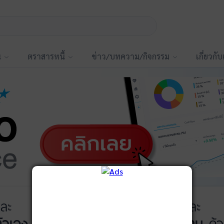
น
ตราสารหนี้
ข่าว/บทความ/กิจกรรม
เกี่ยวกั
ละ
บันทึกพอร์ต
และ
ัวเอง
ได้ที่
ติดตามการลงทุน
ด้ว