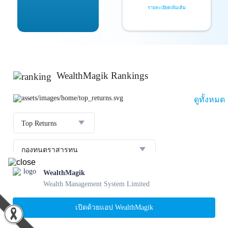
รายละเอียดเพิ่มเติม
WealthMagik Rankings
ดูทั้งหมด
Top Returns
กองทุนตราสารทุน
WealthMagik
ผลตอบแทน 3 ปี
อันดับ
กองทุน
บลจ.
Wealth Management System Limited
23.36 %
SCBBANKINGE
เปิดด้วยแอป WealthMagik
31 ก.ค. 2569
1
22.56 %