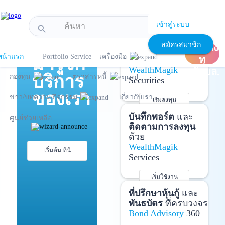
!-- Start Advertise -->
เข้าสู่ระบบ
search
แนะนำ
เปิด
เปิดบัญชี
และ
สมัครสมาชิก
บัญชีลง
ลงทุนด้วยตัวเอง
หน้าแรก
Portfolio Service
เครื่องมือ
มารู้จัก
ทุ
ได้ที่
WealthMagik
นกับบล.
บริการ
กองทุน
ตราสารหนี้
Securities
ของเรา
ข่าว/บทความ/กิจกรรม
เกี่ยวกับเรา
เริ่มลงทุน
รายละเอียดเพิ่มเติม
บันทึกพอร์ต
และ
ศูนย์ช่วยเหลือ
ติดตามการลงทุน
ด้วย
WealthMagik
เริ่มต้น ที่นี่
Services
เริ่มใช้งาน
รายละเอียดเพิ่มเติม
ที่ปรึกษาหุ้นกู้
และ
พันธบัตร
ที่ครบวงจร
Bond Advisory
360