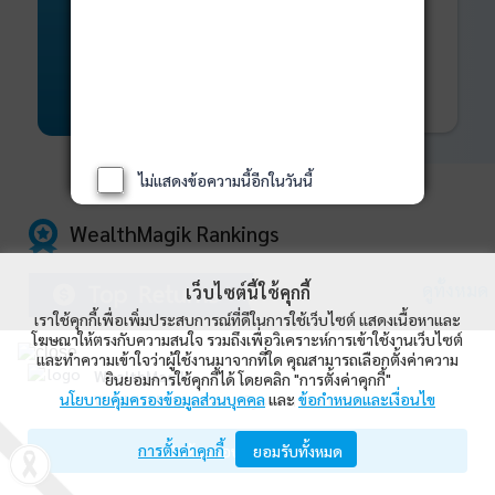
พันธบัตร
ที่ครบวงจร
Bond Advisory
360
รายละเอียดเพิ่มเติม
ไม่แสดงข้อความนี้อีกในวันนี้
WealthMagik Rankings
ดูทั้งหมด
เว็บไซต์นี้ใช้คุกกี้
เราใช้คุกกี้เพื่อเพิ่มประสบการณ์ที่ดีในการใช้เว็บไซต์ แสดงเนื้อหาและ
โฆษณาให้ตรงกับความสนใจ รวมถึงเพื่อวิเคราะห์การเข้าใช้งานเว็บไซต์
Top Returns
และทำความเข้าใจว่าผู้ใช้งานมาจากที่ใด คุณสามารถเลือกตั้งค่าความ
WealthMagik
ยินยอมการใช้คุกกี้ได้ โดยคลิก "การตั้งค่าคุกกี้"
นโยบายคุ้มครองข้อมูลส่วนบุคคล
และ
ข้อกำหนดและเงื่อนไข
Wealth Management System Limited
กองทุนตราสารทุน
การตั้งค่าคุกกี้
เปิดด้วยแอป WealthMagik
ยอมรับทั้งหมด