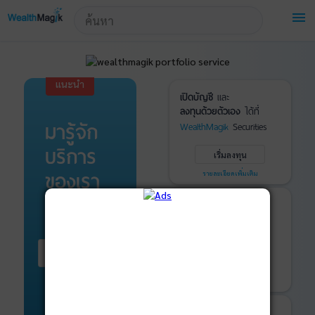
!-- Start Advertise -->
menu
แนะนำ
เปิดบัญชี
และ
ลงทุนด้วยตัวเอง
ได้ที่
มารู้จัก
WealthMagik
Securities
บริการ
เริ่มลงทุน
ของเรา
รายละเอียดเพิ่มเติม
บันทึกพอร์ต
และ
ติดตามการลงทุน
ด้วย
WealthMagik
Services
เริ่มต้น ที่นี่
เริ่มใช้งาน
รายละเอียดเพิ่มเติม
ที่ปรึกษาหุ้นกู้
และ