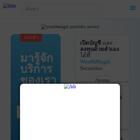
!-- Start Advertise -->
menu
แนะนำ
เปิดบัญชี
และ
ลงทุนด้วยตัวเอง
มารู้จัก
ได้ที่
WealthMagik
บริการ
Securities
ของเรา
เริ่มลงทุน
รายละเอียดเพิ่มเติม
บันทึกพอร์ต
และ
ติดตามการลงทุน
ด้วย
WealthMagik
เริ่มต้น ที่นี่
Services
เริ่มใช้งาน
รายละเอียดเพิ่มเติม
ที่ปรึกษาหุ้นกู้
และ