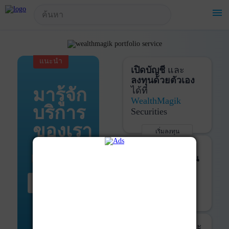
!-- Start Advertise -->
menu
แนะนำ
เปิดบัญชี
และ
ลงทุนด้วยตัวเอง
มารู้จัก
ได้ที่
WealthMagik
บริการ
Securities
ของเรา
เริ่มลงทุน
รายละเอียดเพิ่มเติม
บันทึกพอร์ต
และ
ติดตามการลงทุน
ด้วย
WealthMagik
เริ่มต้น ที่นี่
Services
เริ่มใช้งาน
รายละเอียดเพิ่มเติม
ที่ปรึกษาหุ้นกู้
และ