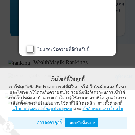
พันธบัตร
ที่ครบวงจร
Bond Advisory
360
รายละเอียดเพิ่มเติม
ไม่แสดงข้อความนี้อีกในวันนี้
WealthMagik Rankings
ดูทั้งหมด
เว็บไซต์นี้ใช้คุกกี้
เราใช้คุกกี้เพื่อเพิ่มประสบการณ์ที่ดีในการใช้เว็บไซต์ แสดงเนื้อหา
Top Returns
และโฆษณาให้ตรงกับความสนใจ รวมถึงเพื่อวิเคราะห์การเข้าใช้
งานเว็บไซต์และทำความเข้าใจว่าผู้ใช้งานมาจากที่ใด คุณสามารถ
WealthMagik
เลือกตั้งค่าความยินยอมการใช้คุกกี้ได้ โดยคลิก "การตั้งค่าคุกกี้"
นโยบายคุ้มครองข้อมูลส่วนบุคคล
และ
ข้อกำหนดและเงื่อนไข
Wealth Management System Limited
การตั้งค่าคุกกี้
เปิดด้วยแอป WealthMagik
ยอมรับทั้งหมด