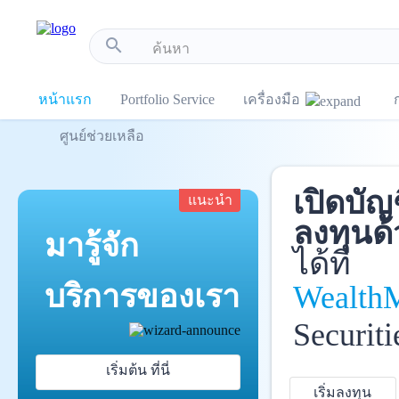
!-- Start Advertise -->
search
หน้าแรก
Portfolio Service
เครื่องมือ
ศูนย์ช่วยเหลือ
เปิดบัญ
แนะนำ
ลงทุนด้
มารู้จัก
ได้ที่
บริการ
ของเรา
Wealth
Securiti
เริ่มต้น ที่นี่
เริ่มลงทุน