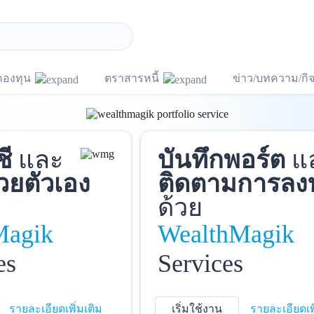
กองทุน
ตราสารหนี้
ข่าว/บทความ/ก
ชี
และ
บันทึกพอร์ต
แ
วยตัวเอง
ติดตามการลง
ด้วย
Magik
WealthMagik
es
Services
รายละเอียดเพิ่มเติม
เริ่มใช้งาน
รายละเอียดเพ