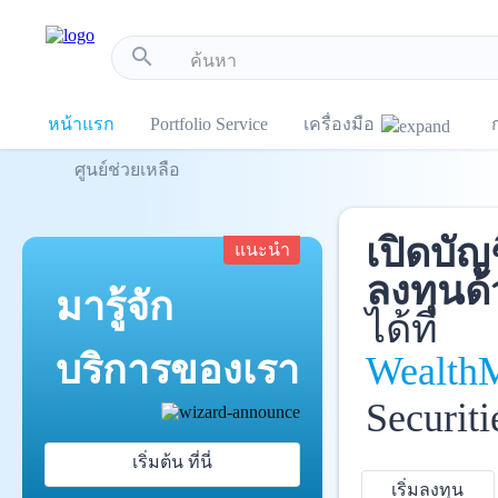
!-- Start Advertise -->
search
หน้าแรก
Portfolio Service
เครื่องมือ
ศูนย์ช่วยเหลือ
เปิดบัญ
แนะนำ
ลงทุนด้
มารู้จัก
ได้ที่
บริการ
ของเรา
Wealth
Securiti
เริ่มต้น ที่นี่
เริ่มลงทุน