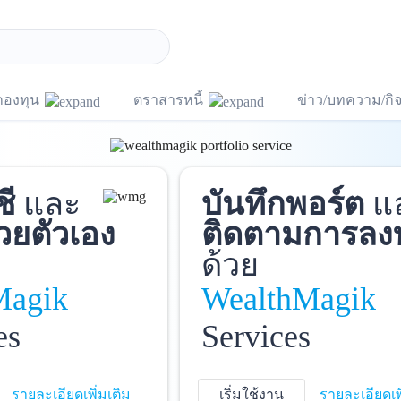
กองทุน
ตราสารหนี้
ข่าว/บทความ/ก
ชี
และ
บันทึกพอร์ต
แ
วยตัวเอง
ติดตามการลง
ด้วย
Magik
WealthMagik
es
Services
รายละเอียดเพิ่มเติม
เริ่มใช้งาน
รายละเอียดเพ