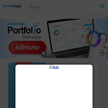
!-- Start Advertise -->
menu
แนะนำ
เปิดบัญชี
และ
ลงทุนด้วยตัวเอง
ได้ที่
มารู้จัก
WealthMagik
Securities
บริการ
เริ่มลงทุน
ของเรา
รายละเอียดเพิ่มเติม
บันทึกพอร์ต
และ