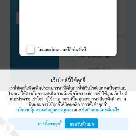
ติดตามการลงทุน
ด้วย
WealthMagik
Services
เริ่มต้น ที่นี่
เริ่มใช้งาน
รายละเอียดเพิ่มเติม
ที่ปรึกษาหุ้นกู้
และ
ไม่แสดงข้อความนี้อีกในวันนี้
พันธบัตร
ที่ครบวงจร
Bond Advisory
360
รายละเอียดเพิ่มเติม
เว็บไซต์นี้ใช้คุกกี้
เราใช้คุกกี้เพื่อเพิ่มประสบการณ์ที่ดีในการใช้เว็บไซต์ แสดงเนื้อหาและ
โฆษณาให้ตรงกับความสนใจ รวมถึงเพื่อวิเคราะห์การเข้าใช้งานเว็บไซต์
และทำความเข้าใจว่าผู้ใช้งานมาจากที่ใด คุณสามารถเลือกตั้งค่าความ
WealthMagik
ยินยอมการใช้คุกกี้ได้ โดยคลิก "การตั้งค่าคุกกี้"
WealthMagik Rankings
นโยบายคุ้มครองข้อมูลส่วนบุคคล
และ
ข้อกำหนดและเงื่อนไข
Wealth Management System Limited
ดูทั้งหมด
การตั้งค่าคุกกี้
เปิดด้วยแอป WealthMagik
ยอมรับทั้งหมด