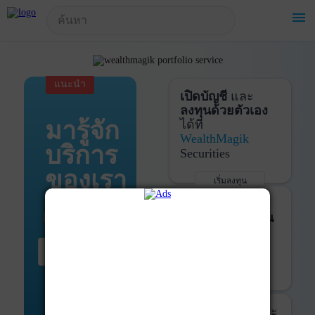
!-- Start Advertise -->
menu
แนะนำ
เปิดบัญชี
และ
ลงทุนด้วยตัวเอง
มารู้จัก
ได้ที่
WealthMagik
บริการ
Securities
ของเรา
เริ่มลงทุน
รายละเอียดเพิ่มเติม
บันทึกพอร์ต
และ
ติดตามการลงทุน
ด้วย
WealthMagik
เริ่มต้น ที่นี่
Services
เริ่มใช้งาน
รายละเอียดเพิ่มเติม
ที่ปรึกษาหุ้นกู้
และ