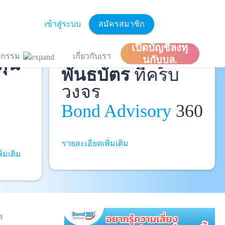
เข้าสู่ระบบ
สมัครสมาชิก
ละ
เปิดบัญชีลงทุ
ที่ปรึกษาหุ้นกู้
และ
ิจกรรม
เกี่ยวกับเรา
ทุน
นกับบล.
พันธบัตร
ที่ครบ
วงจร
Bond Advisory
360
รายละเอียดเพิ่มเติม
ิ่มเติม
ด