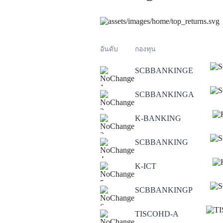
อันดับ
กองทุน
SCBBANKINGE
1
SCBBANKINGA
2
K-BANKING
3
SCBBANKING
4
K-ICT
5
SCBBANKINGP
6
TISCOHD-A