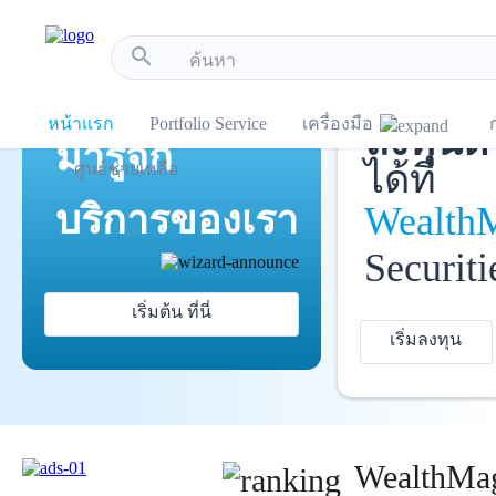
!-- Start Advertise -->
search
เปิดบัญ
แนะนำ
หน้าแรก
Portfolio Service
เครื่องมือ
ลงทุนด้
มารู้จัก
ได้ที่
ศูนย์ช่วยเหลือ
บริการ
ของเรา
Wealth
Securiti
เริ่มต้น ที่นี่
เริ่มลงทุน
WealthMag