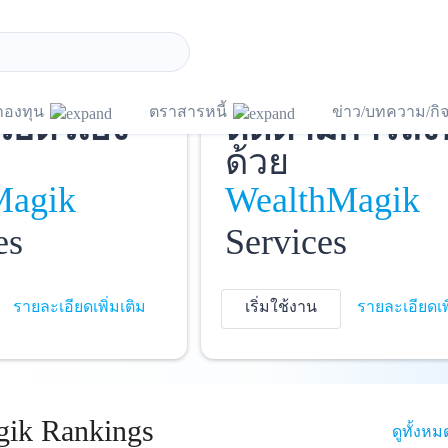
ชี
และ
บันทึกพอร์ต
แ
กองทุน
ตราสารหนี้
ข่าว/บทความ/ก
วยตัวเอง
ติดตามการลง
ด้วย
Magik
WealthMagik
es
Services
รายละเอียดเพิ่มเติม
เริ่มใช้งาน
รายละเอียดเพ
ik Rankings
ดูทั้งหม