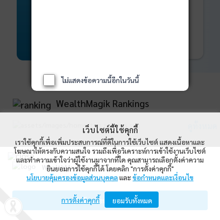
พันธบัตร
ที่ครบวงจร
Bond Advisory
360
รายละเอียดเพิ่มเติม
ไม่แสดงข้อความนี้อีกในวันนี้
WealthMagik Rankings
ดูทั้งหมด
เว็บไซต์นี้ใช้คุกกี้
เราใช้คุกกี้เพื่อเพิ่มประสบการณ์ที่ดีในการใช้เว็บไซต์ แสดงเนื้อหาและ
Top Returns
โฆษณาให้ตรงกับความสนใจ รวมถึงเพื่อวิเคราะห์การเข้าใช้งานเว็บไซต์
และทำความเข้าใจว่าผู้ใช้งานมาจากที่ใด คุณสามารถเลือกตั้งค่าความ
WealthMagik
ยินยอมการใช้คุกกี้ได้ โดยคลิก "การตั้งค่าคุกกี้"
กองทุนตราสารทุน
นโยบายคุ้มครองข้อมูลส่วนบุคคล
และ
ข้อกำหนดและเงื่อนไข
Wealth Management System Limited
การตั้งค่าคุกกี้
เปิดด้วยแอป WealthMagik
ยอมรับทั้งหมด