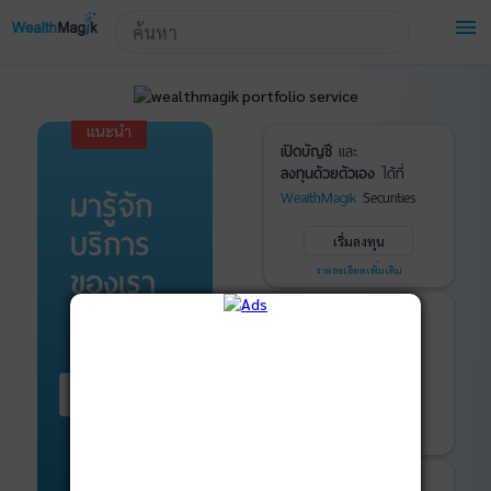
!-- Start Advertise -->
menu
แนะนำ
เปิดบัญชี
และ
ลงทุนด้วยตัวเอง
ได้ที่
มารู้จัก
WealthMagik
Securities
บริการ
เริ่มลงทุน
ของเรา
รายละเอียดเพิ่มเติม
บันทึกพอร์ต
และ
ติดตามการลงทุน
ด้วย
WealthMagik
Services
เริ่มต้น ที่นี่
เริ่มใช้งาน
รายละเอียดเพิ่มเติม
ที่ปรึกษาหุ้นกู้
และ