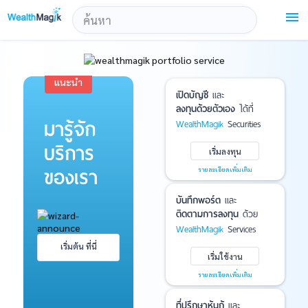
!-- Start Advertise -->
menu
แนะนำ
เปิดบัญชี
และ
ลงทุนด้วยตัวเอง
ได้ที่
มารู้จัก
WealthMagik
Securities
บริการ
เริ่มลงทุน
ของเรา
รายละเอียดเพิ่มเติม
บันทึกพอร์ต
และ
ติดตามการลงทุน
ด้วย
WealthMagik
Services
เริ่มต้น ที่นี่
เริ่มใช้งาน
รายละเอียดเพิ่มเติม
ที่ปรึกษาหุ้นกู้
และ