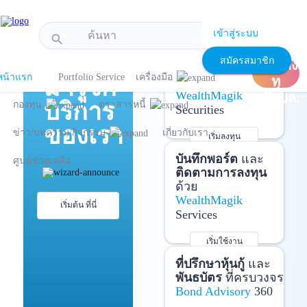
!-- Start Advertise -->
เข้าสู่ระบบ
search
แนะนำ
เปิด
เปิดบัญชี
และ
สมัครสมาชิก
บัญชีลง
ลงทุนด้วยตัวเอง
หน้าแรก
Portfolio Service
เครื่องมือ
มารู้จัก
ทุ
ได้ที่
WealthMagik
นกับบล.
บริการ
กองทุน
ตราสารหนี้
Securities
ของเรา
ข่าว/บทความ/กิจกรรม
เกี่ยวกับเรา
เริ่มลงทุน
รายละเอียดเพิ่มเติม
บันทึกพอร์ต
และ
ศูนย์ช่วยเหลือ
ติดตามการลงทุน
ด้วย
WealthMagik
เริ่มต้น ที่นี่
Services
เริ่มใช้งาน
รายละเอียดเพิ่มเติม
ที่ปรึกษาหุ้นกู้
และ
พันธบัตร
ที่ครบวงจร
Bond Advisory
360