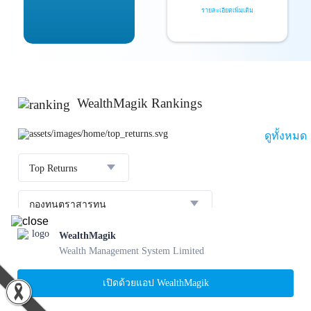
รายละเอียดเพิ่มเติม
WealthMagik Rankings
ดูทั้งหมด
Top Returns
กองทุนตราสารทุน
WealthMagik
ผลตอบแทน 3 ปี
อันดับ
กองทุน
บลจ.
Wealth Management System Limited
23.36 %
SCBBANKINGE
เปิดด้วยแอป WealthMagik
31 ก.ค. 2569
1
22.56 %