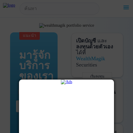
!-- Start Advertise -->
menu
แนะนำ
เปิดบัญชี
และ
ลงทุนด้วยตัวเอง
มารู้จัก
ได้ที่
WealthMagik
บริการ
Securities
ของเรา
เริ่มลงทุน
รายละเอียดเพิ่มเติม
บันทึกพอร์ต
และ
ติดตามการลงทุน
ด้วย
WealthMagik
เริ่มต้น ที่นี่
Services
เริ่มใช้งาน
รายละเอียดเพิ่มเติม
ที่ปรึกษาหุ้นกู้
และ