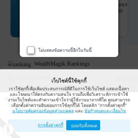
พันธบัตร
ที่ครบวงจร
Bond Advisory
360
รายละเอียดเพิ่มเติม
ไม่แสดงข้อความนี้อีกในวันนี้
WealthMagik Rankings
ดูทั้งหมด
เว็บไซต์นี้ใช้คุกกี้
เราใช้คุกกี้เพื่อเพิ่มประสบการณ์ที่ดีในการใช้เว็บไซต์ แสดงเนื้อหา
Top Returns
และโฆษณาให้ตรงกับความสนใจ รวมถึงเพื่อวิเคราะห์การเข้าใช้
งานเว็บไซต์และทำความเข้าใจว่าผู้ใช้งานมาจากที่ใด คุณสามารถ
WealthMagik
เลือกตั้งค่าความยินยอมการใช้คุกกี้ได้ โดยคลิก "การตั้งค่าคุกกี้"
กองทุนตราสารทุน
นโยบายคุ้มครองข้อมูลส่วนบุคคล
และ
ข้อกำหนดและเงื่อนไข
Wealth Management System Limited
การตั้งค่าคุกกี้
เปิดด้วยแอป WealthMagik
ยอมรับทั้งหมด
ผลตอบแทน 3 ปี
อันดับ
กองทุน
บลจ.