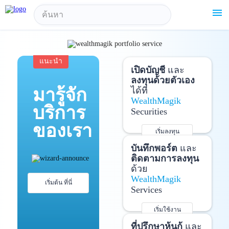
!-- Start Advertise -->
menu
แนะนำ
เปิดบัญชี
และ
ลงทุนด้วยตัวเอง
มารู้จัก
ได้ที่
WealthMagik
บริการ
Securities
ของเรา
เริ่มลงทุน
รายละเอียดเพิ่มเติม
บันทึกพอร์ต
และ
ติดตามการลงทุน
ด้วย
WealthMagik
เริ่มต้น ที่นี่
Services
เริ่มใช้งาน
รายละเอียดเพิ่มเติม
ที่ปรึกษาหุ้นกู้
และ