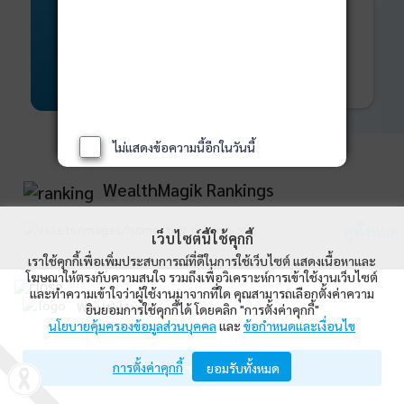
พันธบัตร
ที่ครบวงจร
Bond Advisory
360
รายละเอียดเพิ่มเติม
ไม่แสดงข้อความนี้อีกในวันนี้
WealthMagik Rankings
ดูทั้งหมด
เว็บไซต์นี้ใช้คุกกี้
เราใช้คุกกี้เพื่อเพิ่มประสบการณ์ที่ดีในการใช้เว็บไซต์ แสดงเนื้อหาและ
Top Returns
โฆษณาให้ตรงกับความสนใจ รวมถึงเพื่อวิเคราะห์การเข้าใช้งานเว็บไซต์
และทำความเข้าใจว่าผู้ใช้งานมาจากที่ใด คุณสามารถเลือกตั้งค่าความ
WealthMagik
ยินยอมการใช้คุกกี้ได้ โดยคลิก "การตั้งค่าคุกกี้"
กองทุนตราสารทุน
นโยบายคุ้มครองข้อมูลส่วนบุคคล
และ
ข้อกำหนดและเงื่อนไข
Wealth Management System Limited
การตั้งค่าคุกกี้
เปิดด้วยแอป WealthMagik
ยอมรับทั้งหมด
ผลตอบแทน 3 ปี
อันดับ
กองทุน
บลจ.