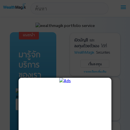
!-- Start Advertise -->
menu
แนะนำ
เปิดบัญชี
และ
ลงทุนด้วยตัวเอง
ได้ที่
มารู้จัก
WealthMagik
Securities
บริการ
เริ่มลงทุน
ของเรา
รายละเอียดเพิ่มเติม
บันทึกพอร์ต
และ
ติดตามการลงทุน
ด้วย
WealthMagik
Services
เริ่มต้น ที่นี่
เริ่มใช้งาน
รายละเอียดเพิ่มเติม
ที่ปรึกษาหุ้นกู้
และ