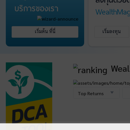
บริการ
ของเรา
WealthMag
เริ่มต้น ที่นี่
เริ่มลงทุน
Weal
Top Returns