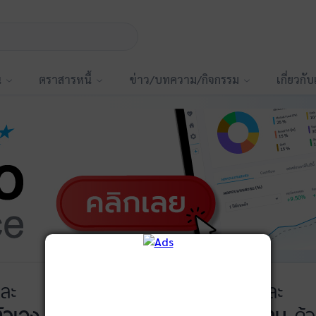
น
ตราสารหนี้
ข่าว/บทความ/กิจกรรม
เกี่ยวกั
ละ
บันทึกพอร์ต
และ
ัวเอง
ได้ที่
ติดตามการลงทุน
ด้ว