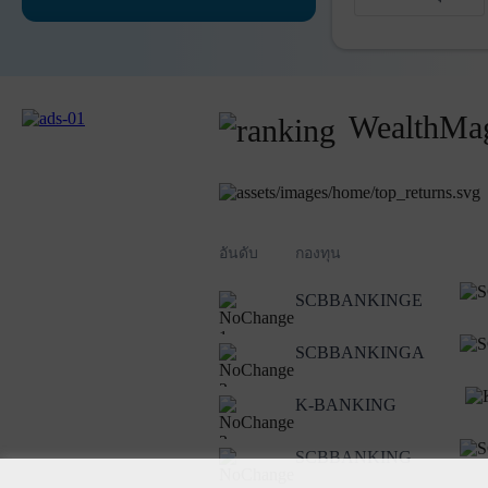
WealthMag
อันดับ
กองทุน
SCBBANKINGE
1
SCBBANKINGA
2
K-BANKING
3
SCBBANKING