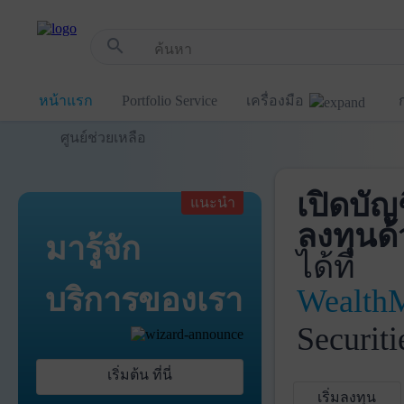
!-- Start Advertise -->
search
หน้าแรก
Portfolio Service
เครื่องมือ
ศูนย์ช่วยเหลือ
เปิดบัญ
แนะนำ
ลงทุนด้
มารู้จัก
ได้ที่
บริการ
ของเรา
Wealth
Securiti
เริ่มต้น ที่นี่
เริ่มลงทุน