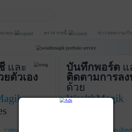
กองทุน
ตราสารหนี้
ข่าว/บทความ/ก
ชี
และ
บันทึกพอร์ต
แ
วยตัวเอง
ติดตามการลง
ด้วย
Magik
WealthMagik
es
Services
รายละเอียดเพิ่มเติม
เริ่มใช้งาน
รายละเอียดเพ