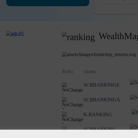
WealthMag
อันดับ
กองทุน
SCBBANKINGE
1
SCBBANKINGA
2
K-BANKING
3
SCBBANKING