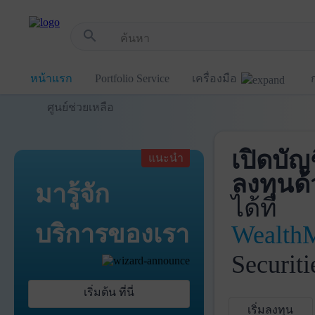
!-- Start Advertise -->
search
หน้าแรก
Portfolio Service
เครื่องมือ
ศูนย์ช่วยเหลือ
เปิดบัญ
แนะนำ
ลงทุนด้
มารู้จัก
ได้ที่
บริการ
ของเรา
Wealth
Securiti
เริ่มต้น ที่นี่
เริ่มลงทุน