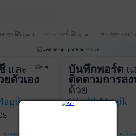
กองทุน
ตราสารหนี้
ข่าว/บทความ/ก
ชี
และ
บันทึกพอร์ต
แ
วยตัวเอง
ติดตามการลง
ด้วย
Magik
WealthMagik
es
Services
รายละเอียดเพิ่มเติม
เริ่มใช้งาน
รายละเอียดเพ